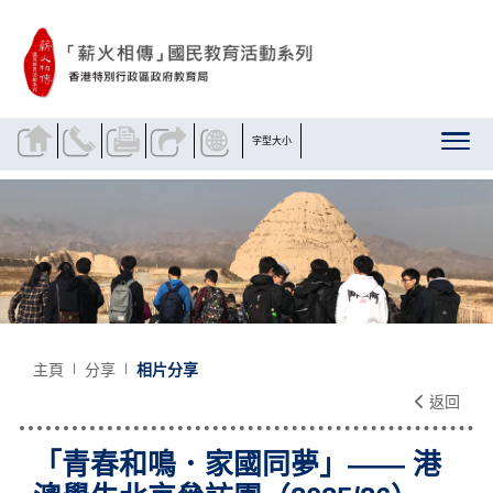
跳到內容
字型大小
主頁
分享
相片分享
返回
「青春和鳴．家國同夢」—— 港