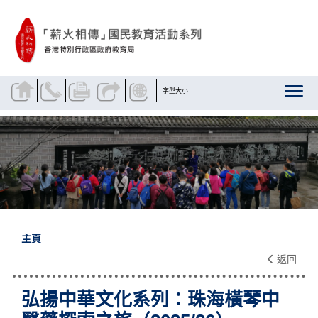
跳到內容
字型大小
主頁
返回
弘揚中華文化系列：珠海橫琴中