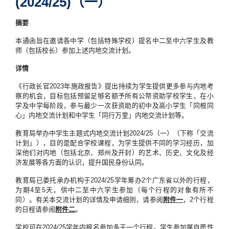
(2024/25)（一）
摘要
本通函旨在邀请各中学（包括特殊学校）提名中二至中六学生及教
师（包括校长）参加上述内地交流计划。
详情
《行政长官2023年施政报告》提出持续为学生提供更多参与内地考
察的机会，目标包括预留足够名额予所有公帑资助学校学生，在小
学及中学每阶段，参与最少一次获资助的初中及高小学生「同根同
心」内地交流计划和中学生「同行万里」内地交流计划等。
教育局举办中学生主题式内地交流计划2024/25（一）（下称「交流
计划」），目的是配合学校课程，为学生提供不同的学习经历，加
深他们对内地（包括北京、郑州及开封）的艺术、历史、文化及经
济发展等各方面的认识，提升国民身份认同。
教育局已委托承办机构于2024/25学年筹办2个广东省以外的行程，
为期4至5天，供中二至中六学生参加（每个行程的对象有所不
同）。有关本交流计划的详情及申请细则，请参阅
附件一
，2个行程
的日程请参阅
附件二
。
学校可在2024/25学年内报名参加多于一个行程。学生参加属自愿性