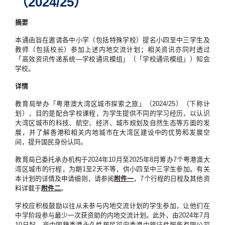
（2024/25）
摘要
本通函旨在邀请各中小学（包括特殊学校）提名小四至中三学生及
教师（包括校长）参加上述内地交流计划；相关资讯亦同时透过
「高效资讯传递系统—学校通讯模组」（「学校通讯模组」）知会
学校。
详情
教育局举办「粤港澳大湾区城市探索之旅」（2024/25）（下称计
划），目的是配合学校课程，为学生提供不同的学习经历，以认识
大湾区城市的科技、航空、经济、城市规划及自然生态等方面的发
展，并了解香港和相关内地城市在大湾区建设中的优势和发展空
间，提升国民身份认同。
教育局已委托承办机构于2024年10月至2025年8月筹办7个粤港澳大
湾区城市的行程，为期1至2天不等，供小四至中三学生参加。有关
本计划的详情及申请细则，请参阅
附件一
，7个行程的日程及其他资
料详载于
附件二
。
学校应积极鼓励以往从未参与内地交流计划的学生参加，让他们在
中学阶段参与最少一次获资助的内地交流计划。此外，由2024年7月
10日起，非中国籍香港永久性居民可向香港中旅证件服务有限公司