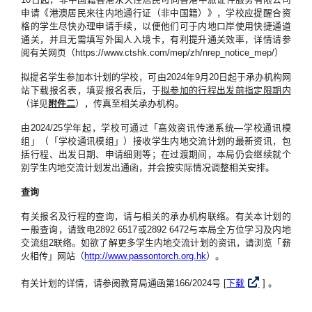
申请《港澳居民来往内地通行证（非中国籍）》，学校应提醒合资
格的学生尽快办理申请手续，以便他们可于内地口岸使用快捷通道
通关，并且无需填写外国人入境卡，有利提升通关效率，详情请参
阅有关网页（https://www.ctshk.com/mep/zh/nrep_notice_mep/）
拟提名学生参加本计划的学校，可由2024年9月20日起于承办机构网
站下载报名表，填妥报名表后，于
拟参加的行程出发前
指定限期内
（详见
附件二
），传真至相关承办机构。
由2024/25学年起，学校可通过「高效资讯传递系统—学校通讯模
组」（「学校通讯模组」）接收学生内地交流计划的最新资讯，包
括行程、出发日期、申请细则等；在过渡期间，本局仍会继续就个
别学生内地交流计划发出通函，并会按实际情况调整相关安排。
查询
有关报名及行程的查询，请与相关的承办机构联络。有关本计划的
一般查询，请致电2892 6517或2892 6472与本局全方位学习及内地
交流组2联络。如欲了解更多学生内地交流计划的资讯，请浏览「薪
火相传」网站（
http://www.passontorch.org.hk
）。
有关计划的详情，请参阅教育局通函第166/2024号 [
下载
] 。